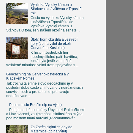
Vyhlídka Vysoký kámen u
Stárkova s návštěvou v Trpasličí
rokli
Cesta na vyhlídku Vysoký kámen
s návštěvou Trpasličí rokle
Vyhlídka Vysoký kámen u
Stárkova O tom, že v našem okolí naleznete ...
Štoly, hornická díla a Jestřebí
hory (tip na výlet do okolí
Červeného Kostelce)
K historii Jestřebích hor
neodmyslitelně patří havířina,
která byla ještě v ne příliš
vzdálené minulosti velmi úzce spojována s ...
Geocaching na Červenokostelecku a v
Kladském Pomezí
Tak trochu tajemné slovo geocaching je v
poslední době často zmiňováno v nejrůznějších
souvislostech a pro řadu lidí přestavuje
nedefinovate...
Poutní místo Boušín (tip na výlet)
Putujeme-li údolím řeky Úpy mezi Ratibořicemi
a Havlovicemi, zaujme nás u slatinského mlýna
pod mostem malá barokní „Piccolominská“ ...
Za Zbečnickými chleby do
Maternice (tip na výlet)