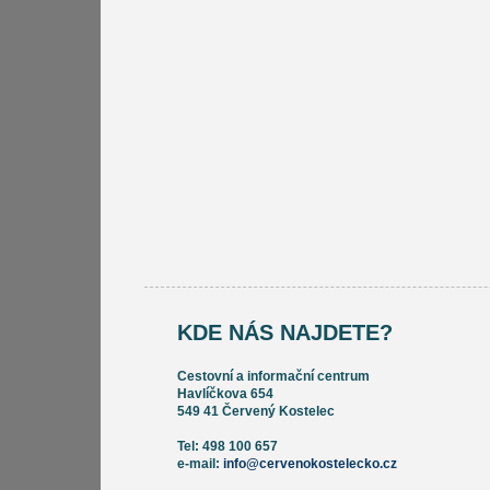
KDE NÁS NAJDETE?
Cestovní a informační centrum
Havlíčkova 654
549 41 Červený Kostelec
Tel: 498 100 657
e-mail:
info@cervenokostelecko.cz