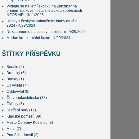
tady!
- 7/31/2025
Vydejte se na letní exotiku na Zanzibar na
přímém dálkovém letu s leteckou společností
NEOS AIR
- 3/11/2025
Hotely s českými animačními kluby na léto
2024
- 4/29/2024
Nezapomeňte na cestovní pojištění
- 4/29/2024
Maďarsko - termální lázně
- 4/29/2024
ŠTÍTKY PŘÍSPĚVKŮ
Boušín
(2)
Brodský
(5)
Bunkry
(1)
Cíl výletu
(7)
Cyklovýlet
(8)
Červenokostelecko
(38)
Články
(6)
Jestřebí hory
(17)
Kladské pomezí
(39)
Město Červený Kostelec
(8)
Místa
(7)
Pamětihodnosti
(2)