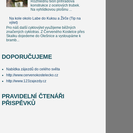
Rozhlednu tvoří příhradová
konstrukce z ocelových trubek.
Na vyhlídkovou plošinu ...
Na kole okolo Labe do Kuksu a Žírče (Tip na
výlet)
Pro náš další cyklovýlet využijeme běžných
značených cyklotras. Z Červeného Kostelce přes
Skalku dojede­me do Olešnice a vystoupáme k
bramb...
DOPORUČUJEME
Nabídka zájezdů do celého světa
http://www.cervenokostelecko.cz
http://www.123zajezdy.cz
PRAVIDELNÍ ČTENÁŘI
PŘISPĚVKŮ