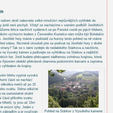
kle
 našem okolí naleznete velké množství nejrůznějších vyhlídek do
iny jistě není pochyb. Vždyť se nacházíme v samém podhůří Jestřebích
můžeme lehce navštívit vydáme-li se po Panské cestě po jejich hřebeni,
eálním výchozím bodem z Červeného Kostelce nám může být Bohdašín
a. Jestřebí hory máme v podstatě za humny tento pohled na ně máme
řed sebou. Nicméně zkoušeli jste se podívat na Jestřebí hory z druhé
 strany? Tak se s námi vydejte do nedalekého Stárkova a navštivte,
te na Vysoký kámen a podívejte se vyhlídkou na Stárkov a nejbližší
ebích hor. Jistě budete překvapeni nádhernou zvlněnou krajinou, která
o říjnovém období překrásně zbarvena podzimními barvami a zejména
 výhledem do krajiny.
levém břehu vypíná vysoká
horní části se nachází
 několika metrů až po 15
měru svahu. Stěna odlučné
á na samostatné skalní
í části příkrého svahu
a hřbetů, ty jsou až 15m
hé erozní rýhy. Jeden z
Pohled na Stárkov z Vysokého kamene
n zábradlím a je využíván