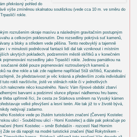
Vám překrásný pohled do
 právě výše zmíněnou skalnatou soutězkou (vede cca 10 m. ve směru do
Trpasličí rokle.
bokým rozrušením okraje masívu a následným gravitačním postupným
svahu a celkovým poklesnutím. Dno rozsedliny pokrývá suť kamenů,
alvany a bloky a středem vede pěšina. Tento neobvyklý a tajemně
jev i v minulosti podněcoval fantazii lidí dal tak vzniknout i místním
jších ukrytých pokladech, podzemním městě skřítků a v konečném
 k pojmenování rozsedliny jako Trpasličí rokle. Jedinou památkou na
e v současné době pouze pojmenování roztroušených kamenů a
ků na dne rokle a tak zde najdeme například Stůl skřítků, Kazatelnu
ozřejmě, že představivost je věc krásná a především zcela individuální
d tuto rokli navštívíte, jistě ve stěnách rokle či v jednotlivých
ích naleznete něco kouzelného. Navíc Vám říjnové období zbarví
dhernými barvami a podzimní slunce připraví nádhernou hru barev,
yž je třeba upřímně říci, že cesta ze Stárkova směrem na Vysoký kámen
edstavuje velké převýšení a lesní terén. Ale tak již to v životě bývá,
 nikdy nebývají zadarmo.
ného Kostelce vede po žlutém turistickém značení (Červený Kostelec
nskou ulicí - Souběžnou ulicí - Horní Kostelec) a dále pak pokračuje po
načení (Horní Kostelec – směr Bohdašín - rozcestí Nad Horním
) Zde se dá napojit na modré turistické značení (Nad Rokytníkem -
lem Zámeckého kopce - Stárkov), přičemž toto značení Vás dovede až