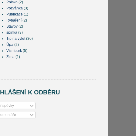
Polsko
(2)
Pozvánka
(3)
Publikace
(1)
Rybaření
(2)
Stavby
(2)
špinka
(3)
Tip na výlet
(30)
Úpa
(2)
Vízmburk
(5)
Zima
(1)
IHLÁŠENÍ K ODBĚRU
říspěvky
omentáře