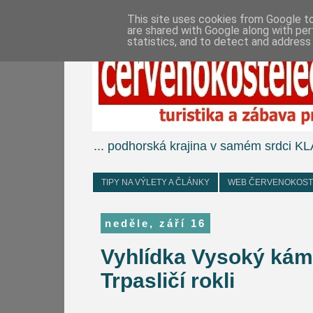
This site uses cookies from Google to 
are shared with Google along with per
statistics, and to detect and address
... podhorská krajina v samém srdc
TIPY NA VÝLETY A ČLÁNKY
WEB ČERVENOKOS
neděle, září 16
Vyhlídka Vysoký kám
Trpasličí rokli