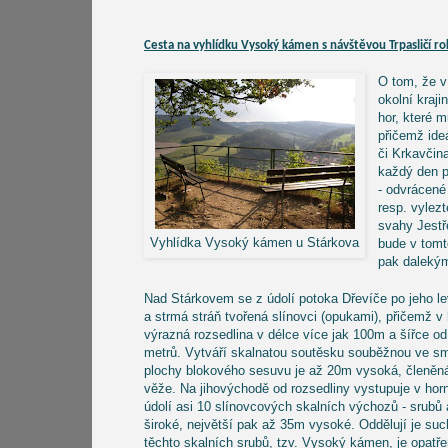
Cesta na vyhlídku Vysoký kámen s návštěvou Trpasličí ro
O tom, že v
okolní kraj
hor, které 
přičemž id
či Krkavčin
každý den p
- odvrácené
resp. vylez
svahy Jestř
Vyhlídka Vysoký kámen u Stárkova
bude v tomt
pak dalekým
Nad Stárkovem se z údolí potoka Dřevíče po jeho 
a strmá stráň tvořená slínovci (opukami), přičemž v 
výrazná rozsedlina v délce více jak 100m a šířce od
metrů. Vytváří skalnatou soutěsku souběžnou ve s
plochy blokového sesuvu je až 20m vysoká, členěn
věže. Na jihovýchodě od rozsedliny vystupuje v horn
údolí asi 10 slínovcových skalních výchozů - srubů 
široké, největší pak až 35m vysoké. Oddělují je suc
těchto skalních srubů, tzv. Vysoký kámen, je opatře