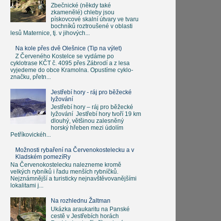
Zbečnické (někdy také
zkamenělé) chleby jsou
pískovcové skalní útvary ve tvaru
bochníků roztroušené v oblasti
lesů Maternice, tj. v jihových...
Na kole přes dvě Olešnice (Tip na výlet)
Z Červeného Kostelce se vydáme po
cyklotrase KČT č. 4095 přes Zábrodí a z lesa
vyjedeme do obce Kramolna. Opustíme cyklo-
značku, přetn...
Jestřebí hory - ráj pro běžecké
lyžování
Jestřebí hory – ráj pro běžecké
lyžování Jestřebí hory tvoří 19 km
dlouhý, většinou zalesněný
horský hřeben mezi údolím
Petříkovickéh...
Možnosti rybaření na Červenokostelecku a v
Kladském pomezíRy
Na Červenokostelecku nalezneme kromě
velkých rybníků i řadu menších rybníčků.
Nejznámnější a turisticky nejnavštěvovanějšími
lokalitami j...
Na rozhlednu Žaltman
Ukázka araukaritu na Panské
cestě v Jestřebích horách