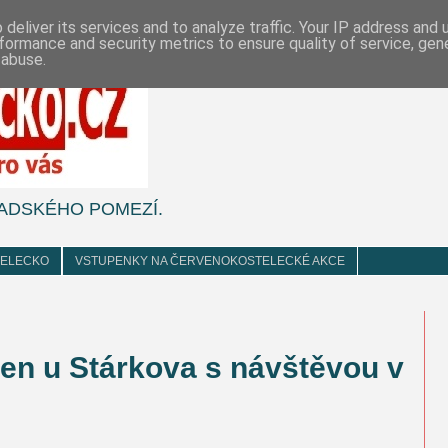
deliver its services and to analyze traffic. Your IP address and
formance and security metrics to ensure quality of service, ge
 abuse.
i KLADSKÉHO POMEZÍ.
TELECKO
VSTUPENKY NA ČERVENOKOSTELECKÉ AKCE
en u Stárkova s návštěvou v