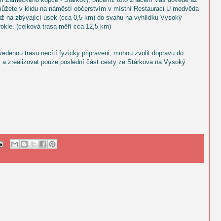
můžete v klidu na náměstí občerstvím v místní Restauraci U medvěda
již na zbývající úsek (cca 0,5 km) do svahu na vyhlídku Vysoký
rokle. (celková trasa měří cca 12,5 km)
uvedenou trasu necítí fyzicky připraveni, mohou zvolit dopravu do
 a zrealizovat pouze poslední část cesty ze Stárkova na Vysoký