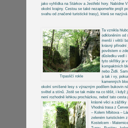
jako vyhlídka na Stárkov a Jestřebí hory. Nabídne 
okolní krajiny. Cestou se také nezapomeňte projít
svahu od značené turistické trasy), která se nazývá 
Ta vznikla hlu
odkloněním od 
menší i větší b
krásný přírodní 
pověstem o zde
důsledku vedl i
tyto skřítky j
kompaktních blo
nebo Židli. Sam
Trpasličí rokle
a tak i vy, poku
kamenných bloc
okolní smíšené lesy s výrazným podílem bukovin ná
světel a stínů. Jistě se tak máte na co těšit, i kd
není rozhodně lehkou procházkou, neboť tato cesta př
krásné věci a zážitky
Vhodná trasa z Červe
– Kolem hřbitova – Lá
zeleném turistickém z
Kostelcem - Maternice
Turov - Pustiny - ko