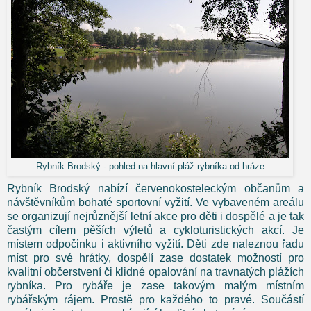
Rybník Brodský - pohled na hlavní pláž rybníka od hráze
Rybník Brodský nabízí červenokosteleckým občanům a
návštěvníkům bohaté sportovní vyžití. Ve vybaveném areálu
se organizují nejrůznější letní akce pro děti i dospělé a je tak
častým cílem pěších výletů a cykloturistických akcí. Je
místem odpočinku i aktivního vyžití. Děti zde naleznou řadu
míst pro své hrátky, dospělí zase dostatek možností pro
kvalitní občerstvení či klidné opalování na travnatých plážích
rybníka. Pro rybáře je zase takovým malým místním
rybářským rájem. Prostě pro každého to pravé. Součástí