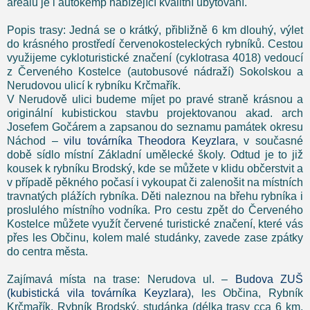
areálu je i autokemp nabízející kvalitní ubytování.
Popis trasy: Jedná se o krátký, přibližně 6 km dlouhý, výlet
do krásného prostředí červenokosteleckých rybníků. Cestou
využijeme cykloturistické značení (cyklotrasa 4018) vedoucí
z Červeného Kostelce (autobusové nádraží) Sokolskou a
Nerudovou ulicí k rybníku Krčmařík.
V Nerudově ulici budeme míjet po pravé straně krásnou a
originální kubistickou stavbu projektovanou akad. arch
Josefem Gočárem a zapsanou do seznamu památek okresu
Náchod –
vilu továrníka Theodora Keyzlara
, v současné
době sídlo místní Základní umělecké školy. Odtud je to již
kousek k rybníku Brodský, kde se můžete v klidu občerstvit a
v případě pěkného počasí i vykoupat či zalenošit na místních
travnatých plážích rybníka. Děti naleznou na břehu rybníka i
proslulého místního vodníka. Pro cestu zpět do Červeného
Kostelce můžete využít červené turistické značení, které vás
přes les Občinu, kolem malé studánky, zavede zase zpátky
do centra města.
Zajímavá místa na trase: Nerudova ul. –
Budova ZUŠ
(kubistická vila továrníka Keyzlara)
, les Občina, Rybník
Krčmařík, Rybník Brodský, studánka (délka trasy cca 6 km,